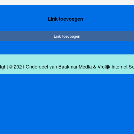
Link toevoegen
Link toevoegen
ight © 2021 Onderdeel van
BaakmanMedia
&
Vrolijk Internet S