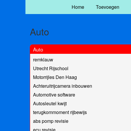
Home
Toevoegen
Auto
Auto
remklauw
Utrecht Rijschool
Motorrijles Den Haag
Achteruitrijcamera inbouwen
Automotive software
Autosleutel kwijt
terugkommoment rijbewijs
abs pomp revisie
ecu revisie