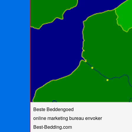
Beste Beddengoed
online marketing bureau envoker
Best-Bedding.com